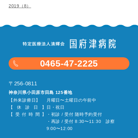
2019（8）
0465-47-2225
〒256-0811
神奈川県小田原市田島 125番地
【外来診療日】
月曜日〜土曜日の午前中
【
休
診
日
】
日・祝日
【
受
付
時
間
】
・初診 / 受付 随時予約受付
・再診 / 受付 8:30〜11:30 診察
9:00〜12:00